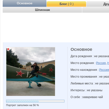
Основное
Блог
( 0 )
Др
Шпионаж
Основное
Дата рождения : не указан
Место рождения :
Россия
,
Н
Место нахождения :
Россия
Место проживания : не ука
Любимые места : не указа
Интересы : не указаны
О себе : завариваю чай
Портрет заполнен на 56 %