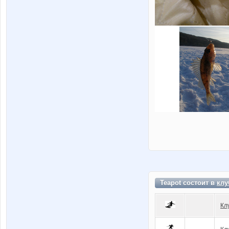
Teapot состоит в
клу
Кл