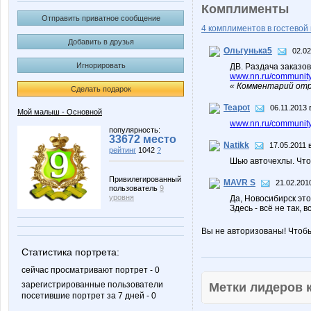
Комплименты
Отправить приватное сообщение
4 комплиментов в гостевой 
Добавить в друзья
Ольгунька5
02.02
Игнорировать
ДВ. Раздача заказов
www.nn.ru/community
« Комментарий отр
Сделать подарок
Teapot
06.11.2013 
Мой малыш - Основной
www.nn.ru/community/
популярность:
33672 место
Natikk
17.05.2011 
рейтинг
1042
?
Шью авточехлы. Что
Привилегированный
MAVR S
21.02.201
пользователь
9
уровня
Да, Новосибирск это
Здесь - всё не так, в
Вы не авторизованы! Чтоб
Статистика портрета:
сейчас просматривают портрет - 0
зарегистрированные пользователи
Метки лидеров
посетившие портрет за 7 дней - 0